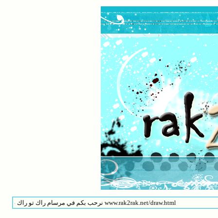
نرحب بكم في مرسام راك تو راك على هذى الرابط www.rak2rak.net/draw.html