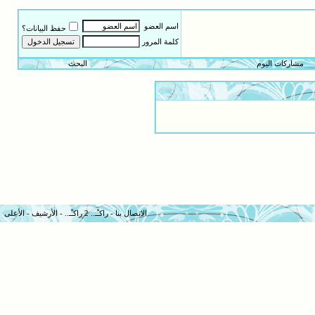
اسم العضو
حفظ البيانات؟
كلمة المرور
مشاركات اليوم
البحث
الاتصال بنا
-
راكـْـ.. 2 راكـْـ..
-
الأرشيف
-
الأعلى