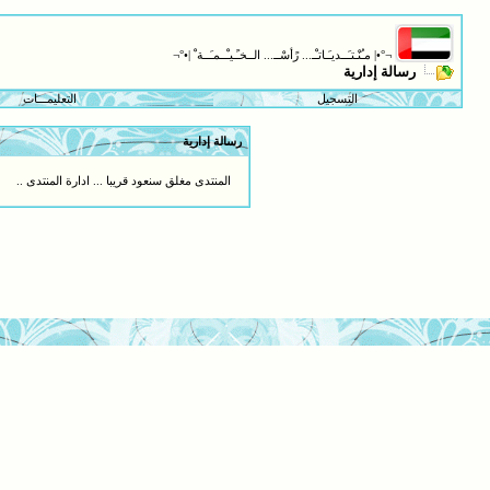
¬°•| مـُنْـتـَــديـَـاتـْـ... رًأسْــ... الــخـًـيـْــمـَــة ْ |•°¬
رسالة إدارية
التسجيل
التعليمـــات
رسالة إدارية
المنتدى مغلق سنعود قريبا ... ادارة المنتدى ..