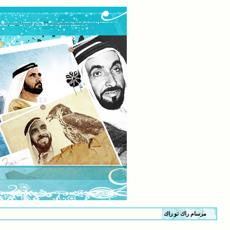
مرسام راك تو راك