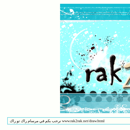
نرحب بكم في مرسام راك تو راك على هذى الرابط www.rak2rak.net/draw.html