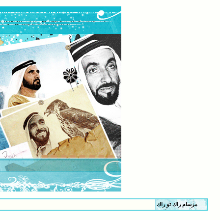
مرسام راك تو راك