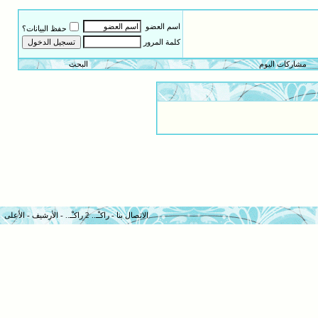
اسم العضو
حفظ البيانات؟
كلمة المرور
مشاركات اليوم
البحث
الاتصال بنا
-
راكـْـ.. 2 راكـْـ..
-
الأرشيف
-
الأعلى