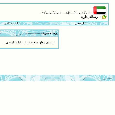
¬°•| مـُنْـتـَــديـَـاتـْـ... رًأسْــ... الــخـًـيـْــمـَــة ْ |•°¬
رسالة إدارية
التسجيل
التعليمـــات
رسالة إدارية
المنتدى مغلق سنعود قريبا ... ادارة المنتدى ..