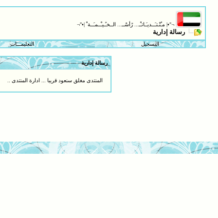
¬°•| مـُنْـتـَــديـَـاتـْـ... رًأسْــ... الــخـًـيـْــمـَــة ْ |•°¬
رسالة إدارية
التسجيل
التعليمـــات
رسالة إدارية
المنتدى مغلق سنعود قريبا ... ادارة المنتدى ..