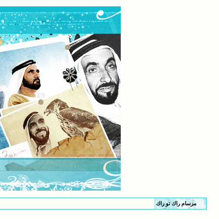
مرسام راك تو راك