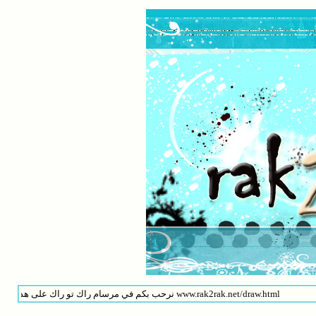
نرحب بكم في مرسام راك تو راك على هذى الرابط www.rak2rak.net/draw.html