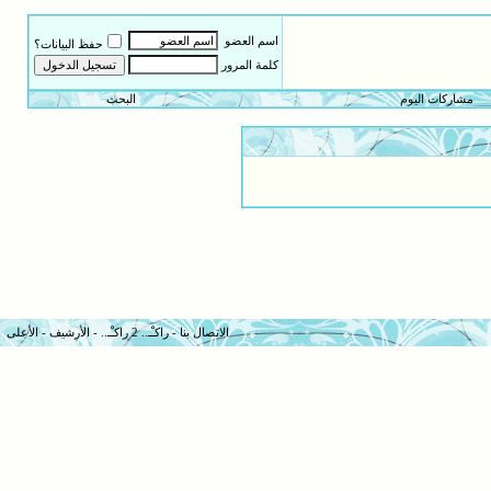
اسم العضو
حفظ البيانات؟
كلمة المرور
مشاركات اليوم
البحث
الاتصال بنا
-
راكـْـ.. 2 راكـْـ..
-
الأرشيف
-
الأعلى